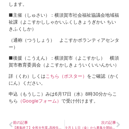
します。
■主催（しゅさい）：横須賀市社会福祉協議会地域福
祉課（よこすかししゃかいふくしきょうぎかい ちい
きふくしか）
（通称（つうしょう） よこすかボランティアセンタ
ー）
■後援（こうえん）：横須賀市（よこすかし） 横須
賀市教育委員会（よこすかしきょういくいいんかい）
詳（くわ）しくは
こちら（ポスター）
をご確認（かく
にん）ください。
申込（もうしこ）みは6月17日（水）8時30分からこ
ちら
（Googleフォーム）
で受け付けます。
前の記事
次の記事
【募集終了】令和８年度_高校生福祉体験学習（はまゆう福祉体験会）の参加者募集が始まりました♪
９月１１日（金）から募集を開始します！災害時ボランティアセンターコーディネーター養成講習会