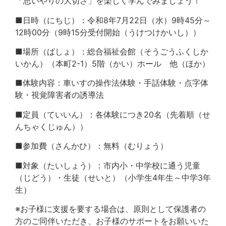
「思いやりの大切さ」を楽しく学んでみましょう！
■日時（にちじ）：令和8年7月22日（水）9時45分～
12時00分（9時15分受付開始（うけつけかいし））
■場所（ばしょ）：総合福祉会館（そうごうふくしか
いかん）（本町2-1）5階（かい）ホール 他（ほか）
■体験内容：車いすの操作法体験・手話体験・点字体
験・視覚障害者の誘導法
■定員（ていいん）：各体験につき20名（先着順（せ
んちゃくじゅん））
■参加費（さんかひ）：無料（むりょう）
■対象（たいしょう）：市内小・中学校に通う児童
（じどう）・生徒（せいと）（小学生4年生～中学3年
生）
※お子様に支援を要する場合は、原則として保護者の
方のご同伴いただき、お子様のサポートをお願いいた